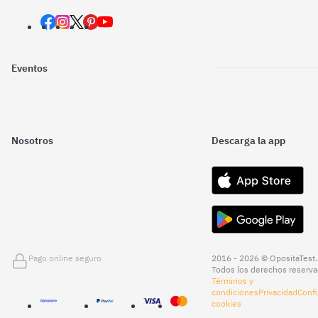
Eventos
Nosotros
Descarga la app
Pago online seguro
2016 - 2026 © OpositaTest.
Todos los derechos reserva
Términos y
condiciones
Privacidad
Confi
cookies