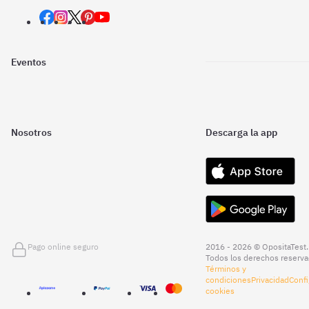
Eventos
Nosotros
Descarga la app
Pago online seguro
2016 - 2026 © OpositaTest.
Todos los derechos reserva
Términos y
condiciones
Privacidad
Confi
cookies