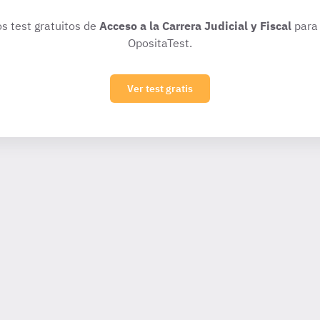
os test gratuitos de
Acceso a la Carrera Judicial y Fiscal
para 
OpositaTest.
Ver test gratis