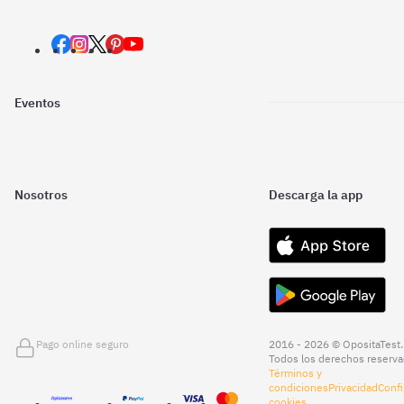
Eventos
Nosotros
Descarga la app
Pago online seguro
2016 - 2026 © OpositaTest.
Todos los derechos reserva
Términos y
condiciones
Privacidad
Confi
cookies