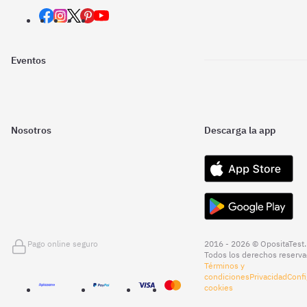
Eventos
Nosotros
Descarga la app
Pago online seguro
2016 - 2026 © OpositaTest.
Todos los derechos reserva
Términos y
condiciones
Privacidad
Confi
cookies