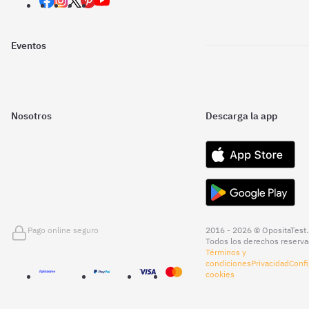
Eventos
Nosotros
Descarga la app
Pago online seguro
2016 - 2026 © OpositaTest.
Todos los derechos reserva
Términos y
condiciones
Privacidad
Confi
cookies