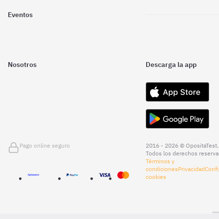
Eventos
Nosotros
Descarga la app
Pago online seguro
2016 - 2026 © OpositaTest.
Todos los derechos reserva
Términos y
condiciones
Privacidad
Confi
cookies