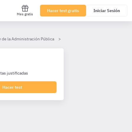
Hacer test gratis
Iniciar Sesión
Mes gratis
y de la Administración Pública
Tema 2, La Corona
Sucesión y 
as justificadas
Hacer test