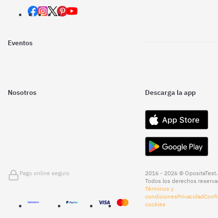
Eventos
Nosotros
Descarga la app
Pago online seguro
2016 - 2026 © OpositaTest.
Todos los derechos reserva
Términos y
condiciones
Privacidad
Confi
cookies