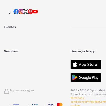
Eventos
Nosotros
Descarga la app
Pago online seguro
2016 - 2026 © OpositaTest.
Todos los derechos reserva
Términos y
condiciones
Privacidad
Confi
cookies