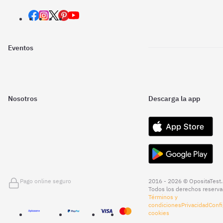
Eventos
Nosotros
Descarga la app
Pago online seguro
2016 - 2026 © OpositaTest.
Todos los derechos reserva
Términos y
condiciones
Privacidad
Confi
cookies