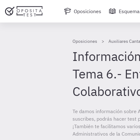
Oposiciones
Esquema
Oposiciones
Auxiliares Canta
Información
Tema 6.- En
Colaborativ
Te damos información sobre Au
suscribes, podrás hacer test 
¡También te facilitamos varios
Administrativos de la Comun