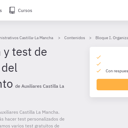
s
Cursos
nistrativos Castilla-La Mancha
Contenidos
Bloque I. Organiza
 y test de
 del
Con respuest
nto
de Auxiliares Castilla La
xiliares Castilla La Mancha.
ás hacer test personalizados de
amos varios test gratuitos de