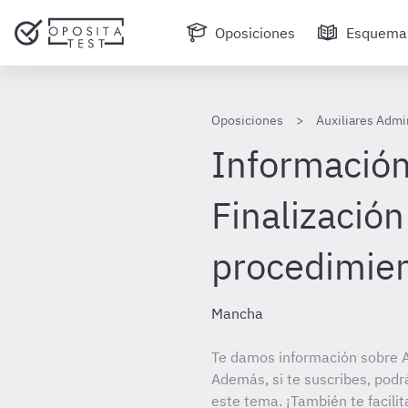
Oposiciones
Esquema
Oposiciones
Auxiliares Admi
Información
Finalización
procedimie
Mancha
Te damos información sobre Au
Además, si te suscribes, podr
este tema. ¡También te facilit