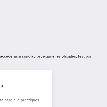
ha
ha
para que practiques