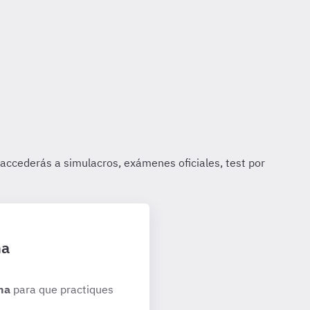
ha
ha
para que practiques