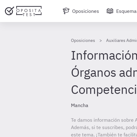
Oposiciones
Esquema
Oposiciones
Auxiliares Admi
Información
Órganos adm
Competenci
Mancha
Te damos información sobre Au
Además, si te suscribes, podr
este tema. ¡También te facilit