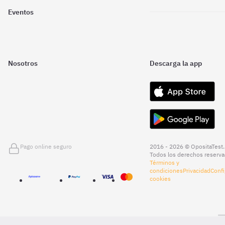
Eventos
Nosotros
Descarga la app
Pago online seguro
2016 - 2026 © OpositaTest.
Todos los derechos reserva
Términos y
condiciones
Privacidad
Confi
cookies