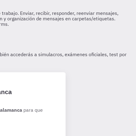
anca
 Salamanca
para que