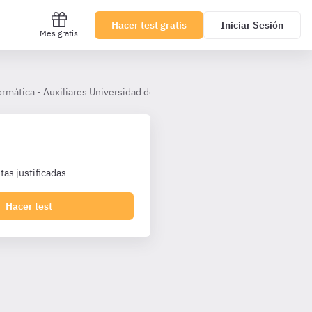
Hacer test gratis
Iniciar Sesión
Mes gratis
ormática - Auxiliares Universidad de Salamanca
Tema 3
as justificadas
Hacer test