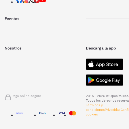
Eventos
Nosotros
Descarga la app
Pago online seguro
2016 - 2026 © OpositaTest.
Todos los derechos reserva
Términos y
condiciones
Privacidad
Confi
cookies