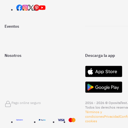
Eventos
Nosotros
Descarga la app
Pago online seguro
2016 - 2026 © OpositaTest.
Todos los derechos reserva
Términos y
condiciones
Privacidad
Confi
cookies