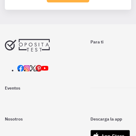
Para ti
Eventos
Nosotros
Descarga la app