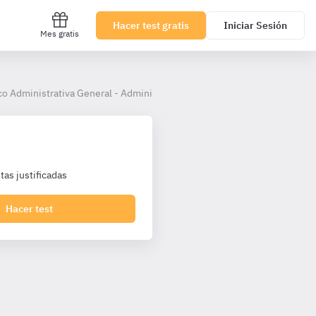
Hacer test gratis
Iniciar Sesión
Mes gratis
co Administrativa General - Administrativos Junta Andalucía
as justificadas
Hacer test