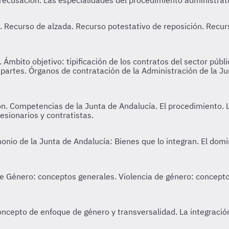
 recusación. Las especialidades del procedimiento administrati
. Recurso de alzada. Recurso potestativo de reposición. Recurs
 Ámbito objetivo: tipificación de los contratos del sector públ
s partes. Órganos de contratación de la Administración de la J
ón. Competencias de la Junta de Andalucía. El procedimiento. L
sionarios y contratistas.
onio de la Junta de Andalucía: Bienes que lo integran. El domi
 Género: conceptos generales. Violencia de género: conceptos
oncepto de enfoque de género y transversalidad. La integración