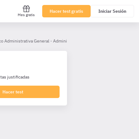
Hacer test gratis
Iniciar Sesión
Mes gratis
co Administrativa General - Administrativos Junta Andalucía
Tema 
as justificadas
Hacer test