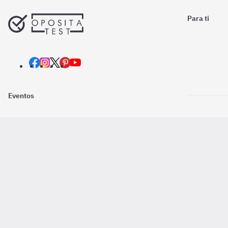
Para ti
Eventos
Nosotros
Descarga la