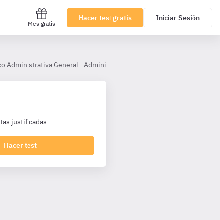
Hacer test gratis
Iniciar Sesión
Mes gratis
co Administrativa General - Administrativos Junta Andalucía
Tema 
as justificadas
Hacer test