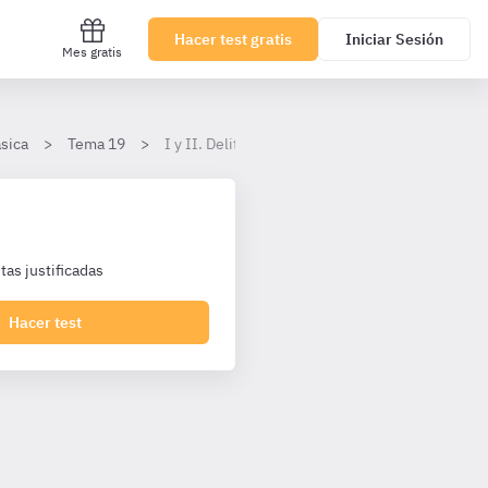
Hacer test gratis
Iniciar Sesión
Mes gratis
ásica
Tema 19
I y II. Delitos contra el orden público. Atentad
as justificadas
Hacer test