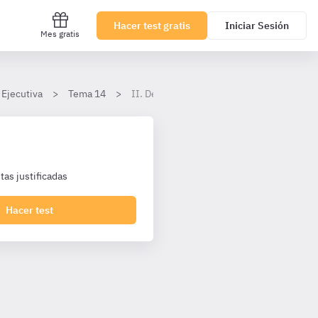
Hacer test gratis
Iniciar Sesión
Mes gratis
 Ejecutiva
Tema 14
II. De las Fuerzas y Cuerpos de Seguridad 
as justificadas
Hacer test