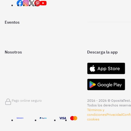
Eventos
Nosotros
Descarga la app
Pago online seguro
2016 - 2026 © OpositaTest.
Todos los derechos reserva
Términos y
condiciones
Privacidad
Confi
cookies