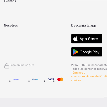
Eventos
Nosotros
Descarga la app
Pago online seguro
2016 - 2026 © OpositaTest.
Todos los derechos reserva
Términos y
condiciones
Privacidad
Confi
cookies