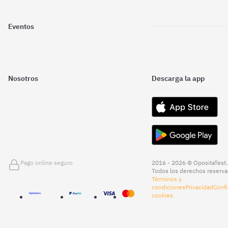
Eventos
Nosotros
Descarga la app
Pago online seguro
2016 - 2026 © OpositaTest.
Todos los derechos reserva
Términos y
condiciones
Privacidad
Confi
cookies