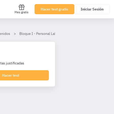
Hacer test gratis
Iniciar Sesión
Mes gratis
enidos
Bloque I - Personal Laboral Agencia Tributaria I2 Turno Libr
as justificadas
Hacer test