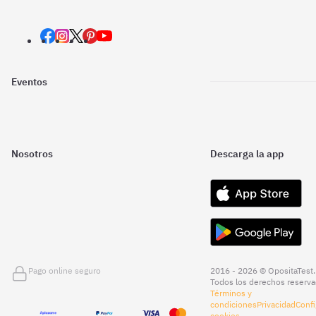
Eventos
Nosotros
Descarga la app
Pago online seguro
2016 - 2026 © OpositaTest.
Todos los derechos reserva
Términos y
condiciones
Privacidad
Confi
cookies