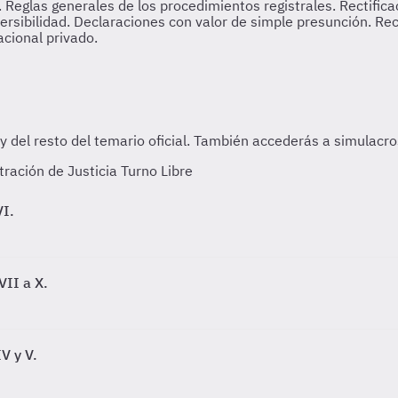
.
Reglas generales de los procedimientos registrales. Rectificac
reversibilidad. Declaraciones con valor de simple presunción. 
acional privado.
tración de Justicia Turno Libre
VI.
VII a X.
IV y V.