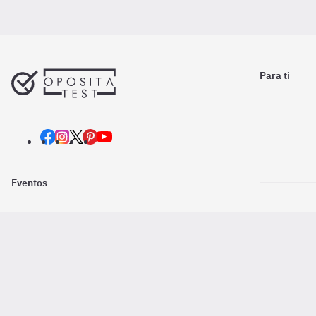
Para ti
Eventos
Nosotros
Descarga la