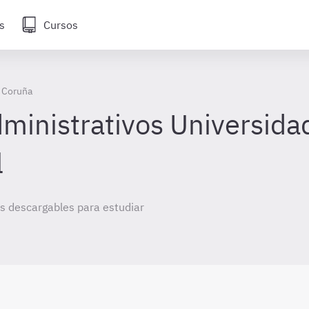
s
Cursos
A Coruña
inistrativos Universida
l
s descargables para estudiar