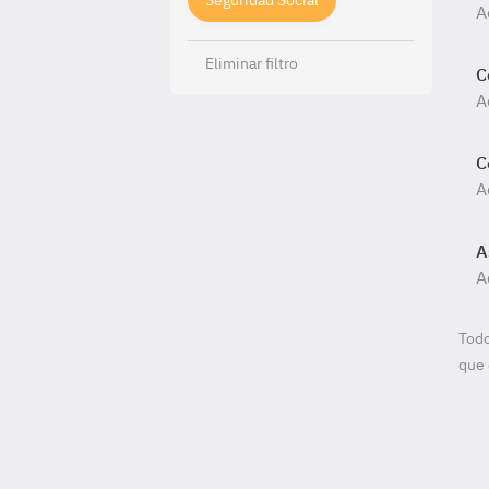
Seguridad Social
A
Eliminar filtro
C
A
C
A
A
A
Todo
que 