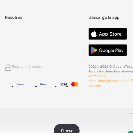
Nosotros
Descarga la app
Pago online seguro
2016 - 2026 © OpositaTest.
Todos los derechos reserva
Términos y
condiciones
Privacidad
Confi
cookies
Filtrar