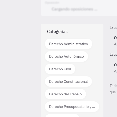
Oposición
Esq
Categorías
O
A
Derecho Administrativo
Esq
Derecho Autonómico
O
Derecho Civil
A
Derecho Constitucional
Todo
que 
Derecho del Trabajo
Derecho Presupuestario y Financiero