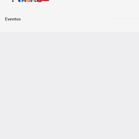
Eventos
Nosotros
Descarga la
Pago online seguro
2016 - 2026 ©