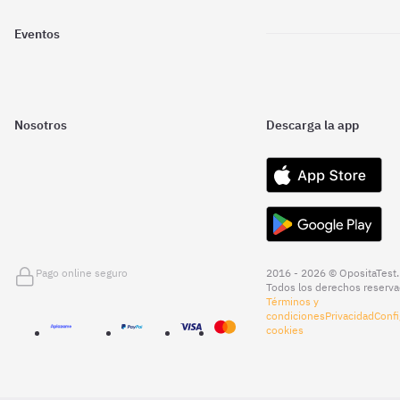
Eventos
Nosotros
Descarga la app
Pago online seguro
2016 - 2026 © OpositaTest.
Todos los derechos reserva
Términos y
condiciones
Privacidad
Confi
cookies