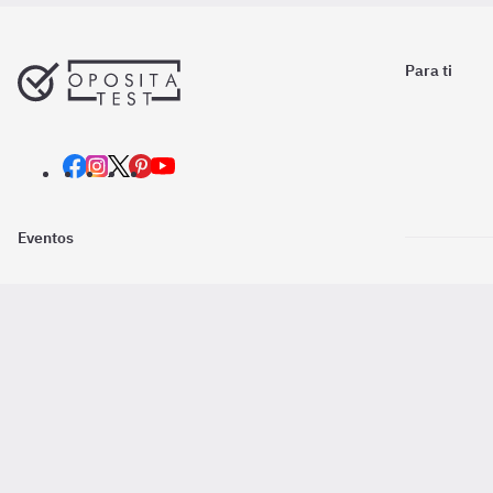
Para ti
Eventos
Nosotros
Descarga la