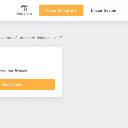
Hacer test gratis
Iniciar Sesión
Mes gratis
uxiliares Junta de Andalucía
Tema 2
III. Delimitación de las
as justificadas
Hacer test