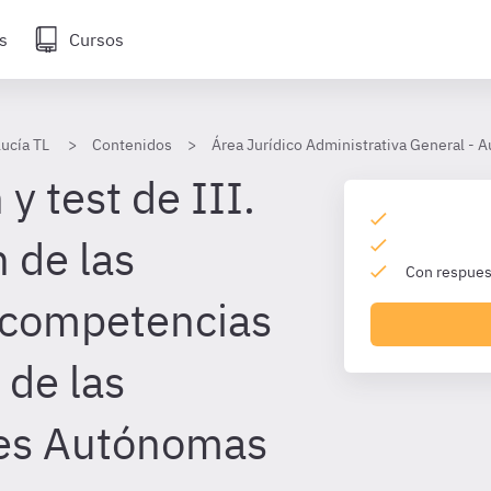
s
Cursos
lucía TL
Contenidos
Área Jurídico Administrativa General - A
y test de III.
 de las
Con respuest
 competencias
 de las
es Autónomas