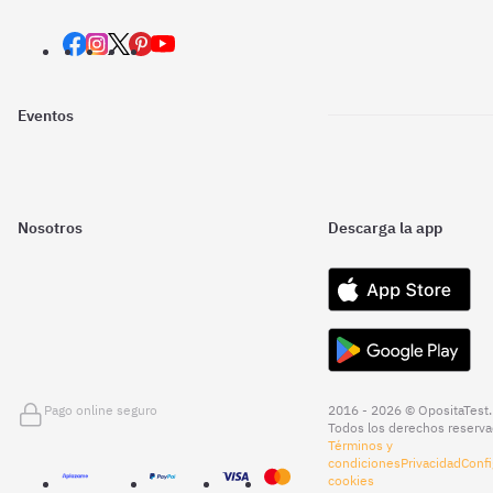
Eventos
Nosotros
Descarga la app
Pago online seguro
2016 - 2026 © OpositaTest.
Todos los derechos reserva
Términos y
condiciones
Privacidad
Confi
cookies