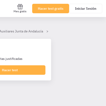
Hacer test gratis
Iniciar Sesión
Mes gratis
Auxiliares Junta de Andalucía
Tema 18
II. Infracciones y san
as justificadas
Hacer test