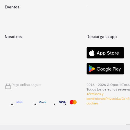
Eventos
Nosotros
Descarga la app
Pago online seguro
2016 - 2026 © OpositaTest.
Todos los derechos reserva
Términos y
condiciones
Privacidad
Confi
cookies