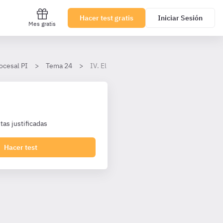
Hacer test gratis
Iniciar Sesión
Mes gratis
ocesal PI
Tema 24
IV. El procedimiento para el juicio sobre d
as justificadas
Hacer test