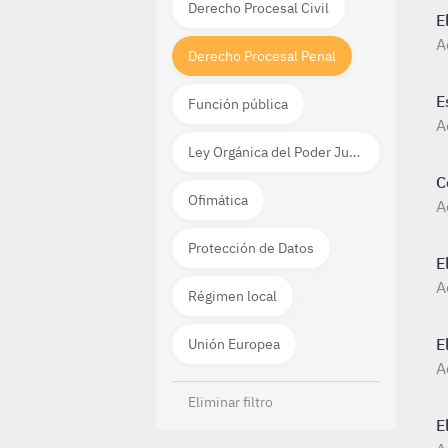
Derecho Procesal Civil
E
A
Derecho Procesal Penal
E
Función pública
A
Ley Orgánica del Poder Judicial
C
Ofimática
A
Protección de Datos
E
A
Régimen local
E
Unión Europea
A
Eliminar filtro
E