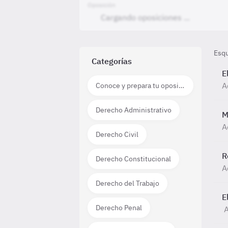
Oposición
Esq
Categorías
E
A
Conoce y prepara tu oposición
Derecho Administrativo
M
A
Derecho Civil
R
Derecho Constitucional
A
Derecho del Trabajo
E
Derecho Penal
A