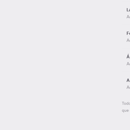
L
A
F
A
Á
A
A
A
Todo
que 