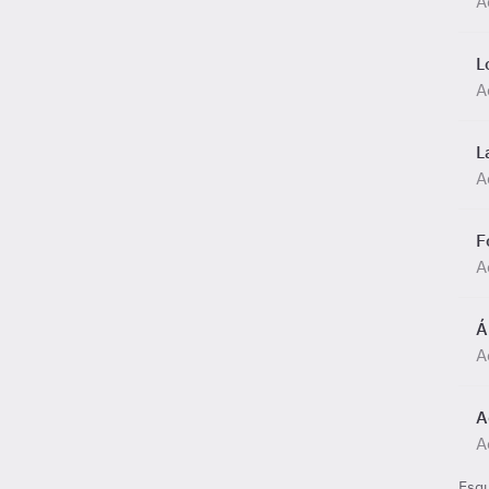
A
L
A
L
A
F
A
Á
A
A
A
Esq