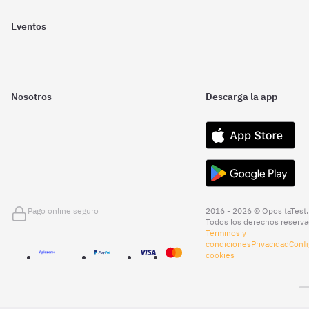
Eventos
Nosotros
Descarga la app
Pago online seguro
2016 - 2026 © OpositaTest.
Todos los derechos reserva
Términos y
condiciones
Privacidad
Confi
cookies