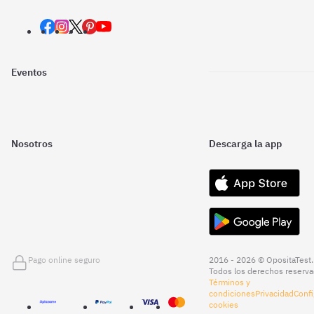
Eventos
Nosotros
Descarga la app
Pago online seguro
2016 - 2026 © OpositaTest.
Todos los derechos reserva
Términos y
condiciones
Privacidad
Confi
cookies