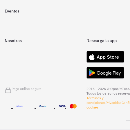
Eventos
Nosotros
Descarga la app
Pago online seguro
2016 - 2026 © OpositaTest.
Todos los derechos reserva
Términos y
condiciones
Privacidad
Confi
cookies