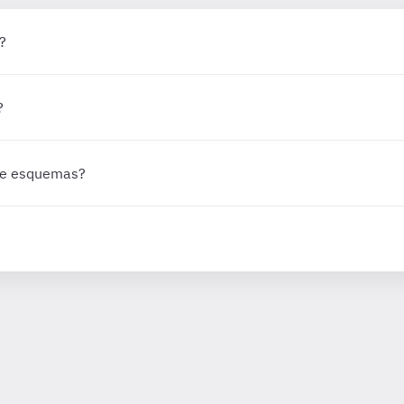
?
?
 de esquemas?