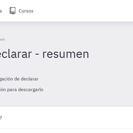
s
Cursos
men
eclarar - resumen
igación de declarar
sión para descargarlo
?