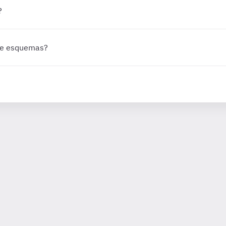
?
 de esquemas?