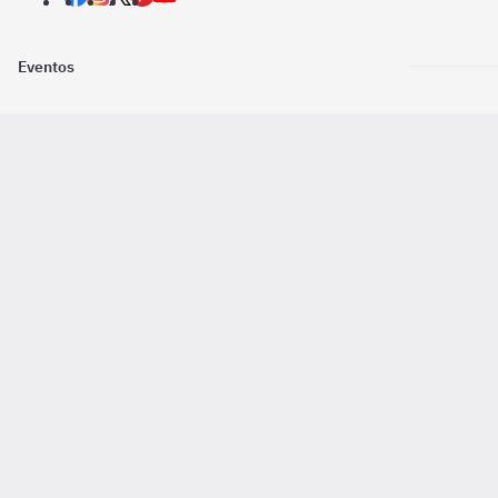
Eventos
Nosotros
Descarga la
Pago online seguro
2016 - 2026 ©