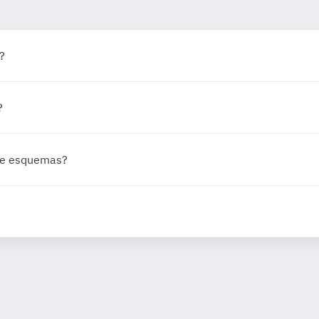
?
?
 de esquemas?