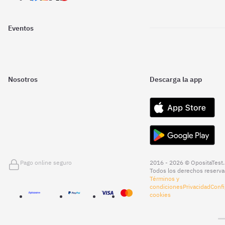
Eventos
Nosotros
Descarga la app
Pago online seguro
2016 - 2026 © OpositaTest.
Todos los derechos reserva
Términos y
condiciones
Privacidad
Confi
cookies