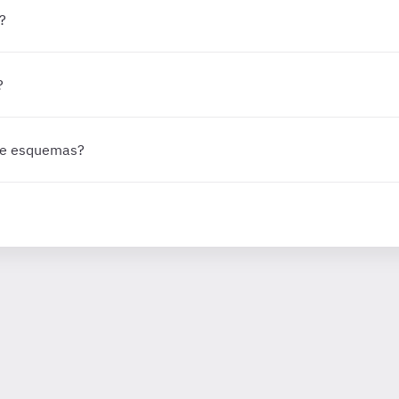
?
?
 de esquemas?