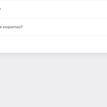
?
 de esquemas?